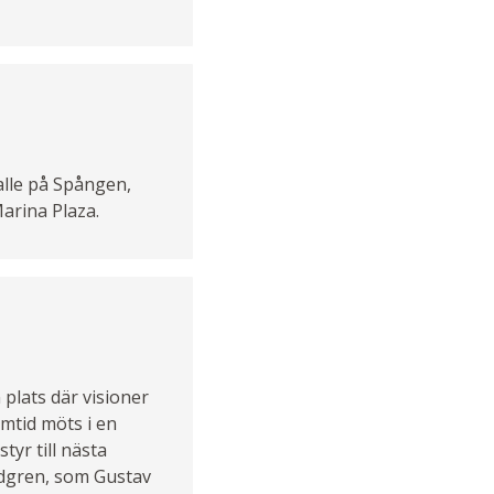
alle på Spången,
Marina Plaza.
plats där visioner
amtid möts i en
tyr till nästa
ndgren, som Gustav