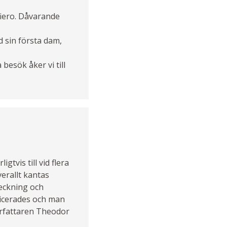
ofiero. Dåvarande
d sin första dam,
besök åker vi till
tvis till vid flera
erallt kantas
heckning och
licerades och man
rfattaren Theodor