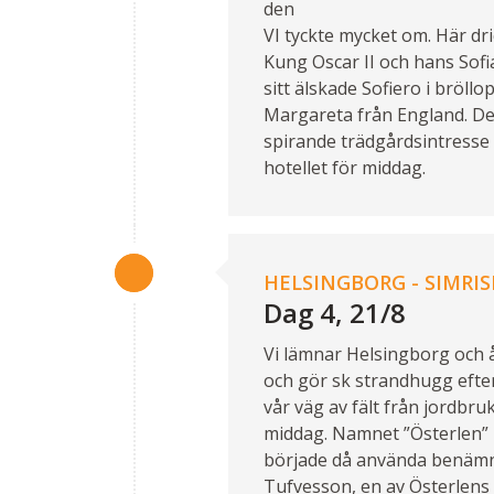
den
VI tyckte mycket om. Här dric
Kung Oscar II och hans Sof
sitt älskade Sofiero i bröll
Margareta från England. D
spirande trädgårdsintresse v
hotellet för middag.
HELSINGBORG - SIMRI
Dag 4, 21/8
Vi lämnar Helsingborg och åk
och gör sk strandhugg efter
vår väg av fält från jordbru
middag. Namnet ”Österlen” 
började då använda benämn
Tufvesson, en av Österlens