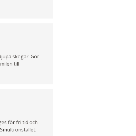
 djupa skogar. Gör
ilen till
s för fri tid och
 Smultronstället.