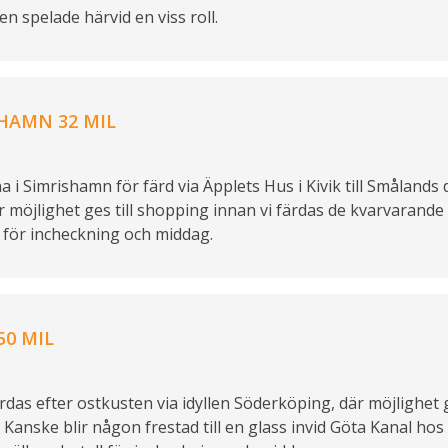
ten spelade härvid en viss roll.
HAMN 32 MIL
 i Simrishamn för färd via Äpplets Hus i Kivik till Smålands
 möjlighet ges till shopping innan vi färdas de kvarvarande m
 för incheckning och middag.
50 MIL
s efter ostkusten via idyllen Söderköping, där möjlighet ge
. Kanske blir någon frestad till en glass invid Göta Kanal hos