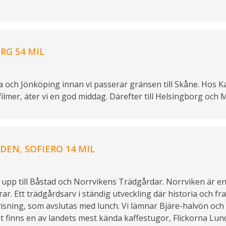
RG 54 MIL
a och Jönköping innan vi passerar gränsen till Skåne. Hos K
ilmer, äter vi en god middag. Därefter till Helsingborg och 
EN, SOFIERO 14 MIL
 upp till Båstad och Norrvikens Trädgårdar. Norrviken är en 
ar. Ett trädgårdsarv i ständig utveckling där historia och fr
visning, som avslutas med lunch. Vi lämnar Bjäre-halvön och s
et finns en av landets mest kända kaffestugor, Flickorna Lu