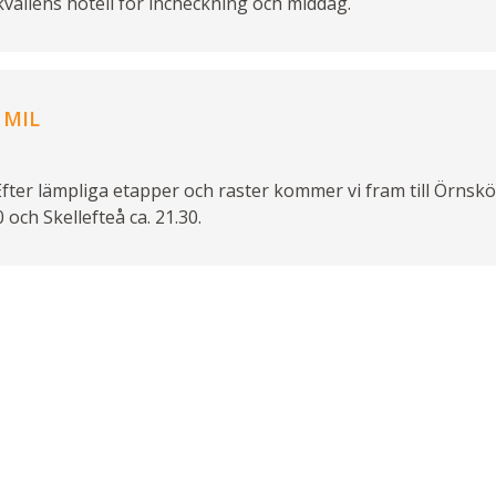
kvällens hotell för incheckning och middag.
 MIL
fter lämpliga etapper och raster kommer vi fram till Örnskö
 och Skellefteå ca. 21.30.