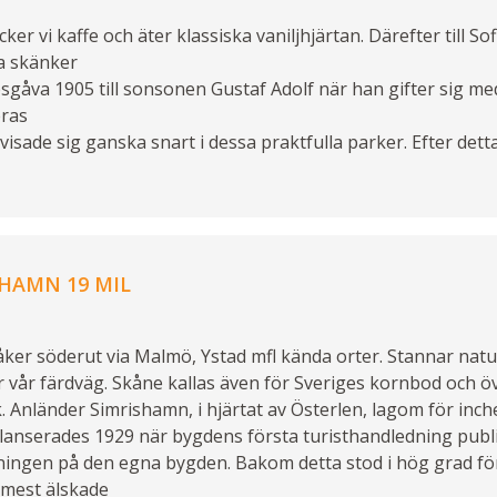
ker vi kaffe och äter klassiska vaniljhjärtan. Därefter till S
ia skänker
opsgåva 1905 till sonsonen Gustaf Adolf när han gifter sig me
eras
isade sig ganska snart i dessa praktfulla parker. Efter detta 
SHAMN 19 MIL
er söderut via Malmö, Ystad mfl kända orter. Stannar naturlig
 vår färdväg. Skåne kallas även för Sveriges kornbod och öv
k. Anländer Simrishamn, i hjärtat av Österlen, lagom för inc
lanserades 1929 när bygdens första turisthandledning pub
ingen på den egna bygden. Bakom detta stod i hög grad fö
 mest älskade