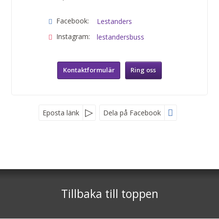
Facebook:
Lestanders
Instagram:
lestandersbuss
Kontaktformulär
Ring oss
Eposta länk
Dela på Facebook
Sociala medier
Lestanders Buss
Stålvägen 6
931 36
Skellefteå
Tillbaka till toppen
Telefon
0910-513 93
Org nr 556698-2012