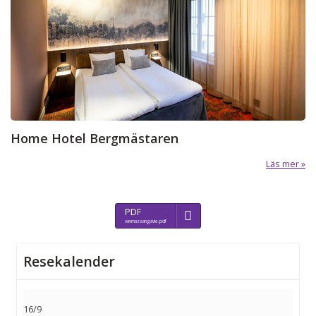
Home Hotel Bergmästaren
Läs mer
PDF
vavmassangavle.pdf
Resekalender
16/9