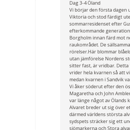
Dag 3-4 Öland
Vi börjar den första dagen 
Viktoria och stod färdigt u
sommarresidenset efter Gust
efterkommande generationer. 
Borgholm innan färd mot no
raukområdet. De sällsamma 
rörelser.Här blommar blåeld
utan jämförelse Nordens stö
sitter fast, är vridbar. Dett
vrider hela kvarnen så att 
medan kvarnen i Sandvik var
Vi åker söderut efter den ös
Magaretha och John Ambler 
var länge något av Ölands k
Alvaret breder ut sig över e
därmed världens största alvar
sydspets sträcker sig ett 
sjömarkerna och Stora alvar