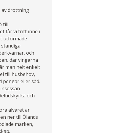
 av drottning
till
får vi fritt inne i
st utformade
 ständiga
äderkvarnar, och
pen, där vingarna
där man helt enkelt
l till husbehov,
 pengar eller säd.
Prinsessan
eltidskyrka och
ora alvaret är
en ner till Ölands
 odlade marken,
skap.