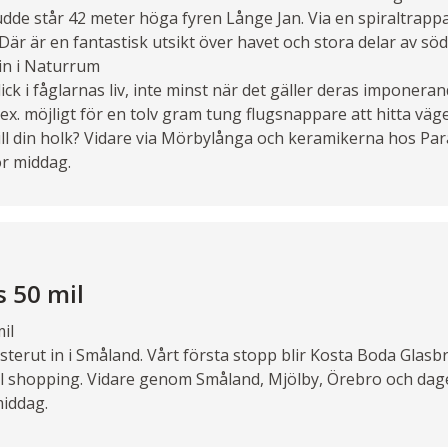
udde står 42 meter höga fyren Långe Jan. Via en spiraltrap
 Där är en fantastisk utsikt över havet och stora delar av söd
 in i Naturrum
ick i fåglarnas liv, inte minst när det gäller deras imponeran
t.ex. möjligt för en tolv gram tung flugsnappare att hitta väg
till din holk? Vidare via Mörbylånga och keramikerna hos Par
för middag.
s 50 mil
il
terut in i Småland. Vårt första stopp blir Kosta Boda Glasbru
ill shopping. Vidare genom Småland, Mjölby, Örebro och dag
middag.