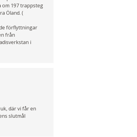
pa om 197 trappsteg
ra Öland. (
de förflyttningar
en från
adisverkstan i
k, där vi får en
ens slutmål