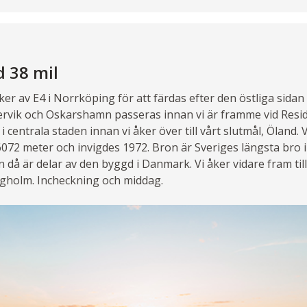
 38 mil
ker av E4 i Norrköping för att färdas efter den östliga sidan 
ervik och Oskarshamn passeras innan vi är framme vid Resi
 centrala staden innan vi åker över till vårt slutmål, Öland. V
72 meter och invigdes 1972. Bron är Sveriges längsta bro i
å är delar av den byggd i Danmark. Vi åker vidare fram till 
rgholm. Incheckning och middag.