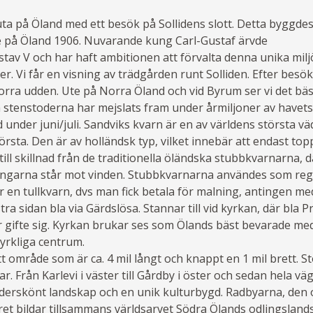
uta på Öland med ett besök på Sollidens slott. Detta byggdes
te på Öland 1906. Nuvarande kung Carl-Gustaf ärvde
av V och har haft ambitionen att förvalta denna unika miljö 
Vi får en visning av trädgården runt Solliden. Efter besöket 
rra udden. Ute på Norra Öland och vid Byrum ser vi det bä
stenstoderna har mejslats fram under årmiljoner av havets
 under juni/juli. Sandviks kvarn är en av världens största v
rsta. Den är av holländsk typ, vilket innebär att endast top
a till skillnad från de traditionella öländska stubbkvarnarna, 
vingarna står mot vinden. Stubbkvarnarna användes som rege
 en tullkvarn, dvs man fick betala för malning, antingen med
tra sidan bla via Gärdslösa. Stannar till vid kyrkan, där bla 
gifte sig. Kyrkan brukar ses som Ölands bäst bevarade med
yrkliga centrum.
tt område som är ca. 4 mil långt och knappt en 1 mil brett. St
. Från Karlevi i väster till Gårdby i öster och sedan hela väg
underskönt landskap och en unik kulturbygd. Radbyarna, den
et bildar tillsammans världsarvet Södra Ölands odlingsland