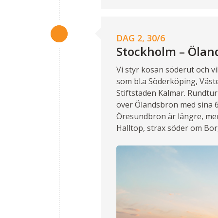
DAG 2, 30/6
Stockholm – Öland
Vi styr kosan söderut och vi
som bl.a Söderköping, Väst
Stiftstaden Kalmar. Rundtur i
över Ölandsbron med sina 60
Öresundbron är längre, men d
Halltop, strax söder om Bo